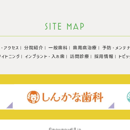
SITE MAP
・アクセス
分院紹介
一般歯科
歯周病治療
予防・メンテ
ワイトニング
インプラント・入れ歯
訪問診療
採用情報
トピッ
©masumasu418.jp