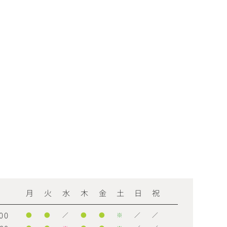
月
火
水
木
金
土
日
祝
00
●
●
／
●
●
※
／
／