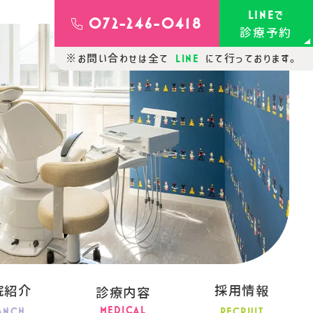
LINE
で
072-246-0418
診療予約
LINE
※お問い合わせは全て
にて行っております。
院紹介
採用情報
診療内容
MEDICAL
ANCH
RECRUIT