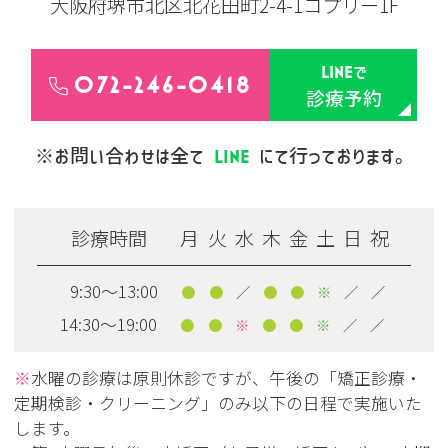
大阪府堺市北区北花田町2-4-1コプリー1F
LINE
で
072-246-0418
診療予約
LINE
※お問い合わせは全て
にて行っております。
診療時間
月
火
水
木
金
土
日
祝
9:30～13:00
●
●
／
●
●
※
／
／
14:30～19:00
●
●
※
●
●
※
／
／
※
水曜の診療は原則休診ですが、午後の「矯正診療・
定期検診・クリーニング」のみ以下の日程で実施いた
します。